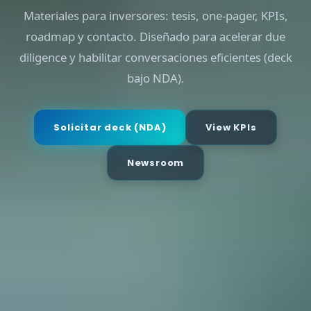
Materiales para inversores: tesis, one-pager, KPIs,
roadmap y contacto. Diseñado para acelerar due
diligence y habilitar conversaciones eficientes (deck
bajo NDA).
Solicitar deck (NDA)
View KPIs
Newsroom